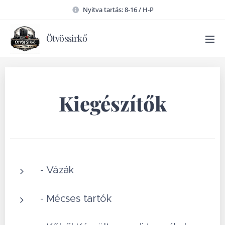
Nyitva tartás: 8-16 / H-P
Ötvössirkő
Kiegészítők
- Vázák
- Mécses tartók